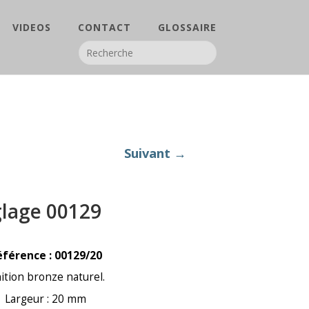
VIDEOS
CONTACT
GLOSSAIRE
Suivant →
glage 00129
éférence : 00129/20
nition bronze naturel.
Largeur : 20 mm