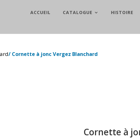
ACCUEIL
CATALOGUE
HISTOIRE
hard
/ Cornette à jonc Vergez Blanchard
Cornette à j